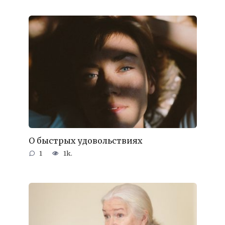
О быстрых удовольствиях
1
1k.