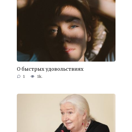
О быстрых удовольствиях
1
1k.