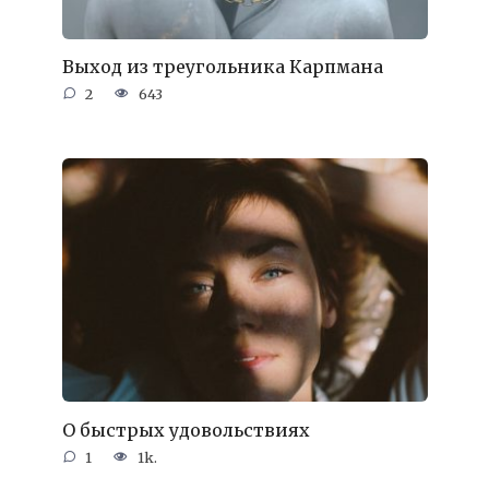
Выход из треугольника Карпмана
2
643
О быстрых удовольствиях
1
1k.