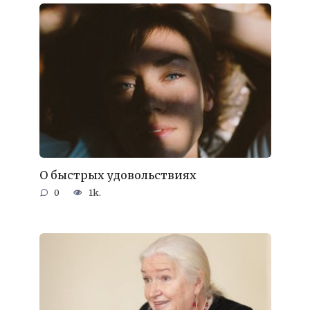
О быстрых удовольствиях
0
1k.