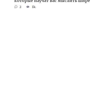
которые научат вас мыслить шире
2
1k.