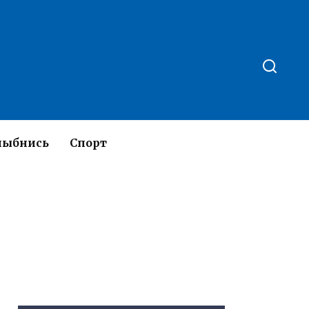
лыбнись
Спорт