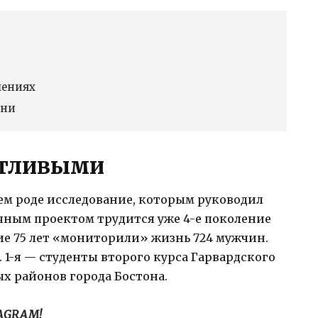
шениях
зни
астливыми
воем роде исследование, которым руководил
очным проектом трудится уже 4-е поколение
ие 75 лет «мониторили» жизнь 724 мужчин.
 1-я — студенты второго курса Гарвардского
ых районов города Бостона.
TAGRAM!