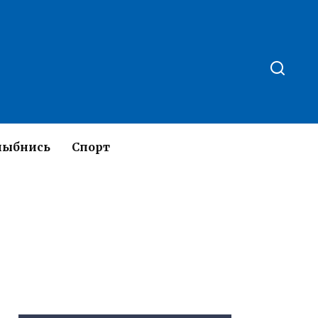
лыбнись
Спорт