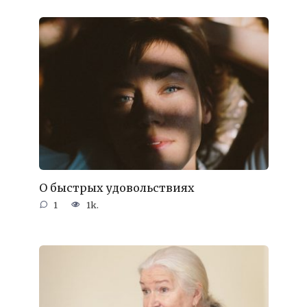
О быстрых удовольствиях
1
1k.