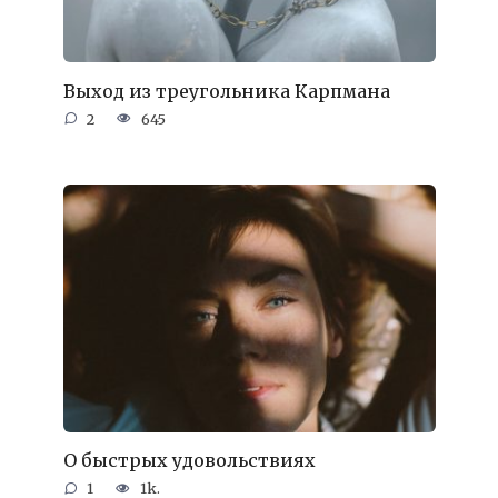
Выход из треугольника Карпмана
2
645
О быстрых удовольствиях
1
1k.