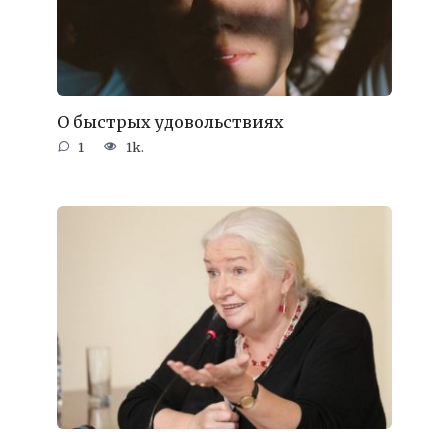
О быстрых удовольствиях
1
1k.