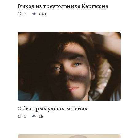
Выход из треугольника Карпмана
2
643
О быстрых удовольствиях
1
1k.