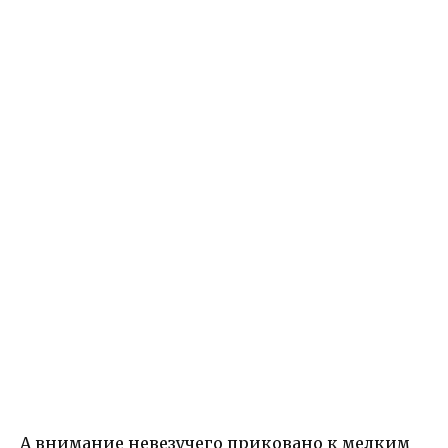
А внимание невезучего приковано к мелким