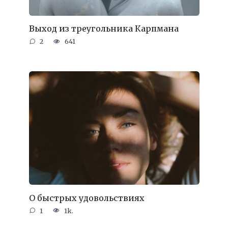
Выход из треугольника Карпмана
2
641
О быстрых удовольствиях
1
1k.