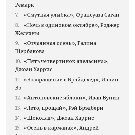
Ремарк
«Смутная улыбка», Франсуаза Саган
«Ночь в одиноком октябре», Роджер
Желязны
«Отчаянная осень», Галина
Щербакова
«Пять четвертинок апельсина»,
Джоан Харрис
«Возвращение в Брайдсхед», Ивлин
Во
«Антоновские яблоки», Иван Бунин
«Лето, прощай», Рэй Брэдбери
«Шоколад», Джоан Харрис
«Осень в карманах», Андрей