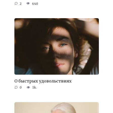
2
640
О быстрых удовольствиях
0
1k.