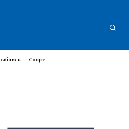
лыбнись
Спорт