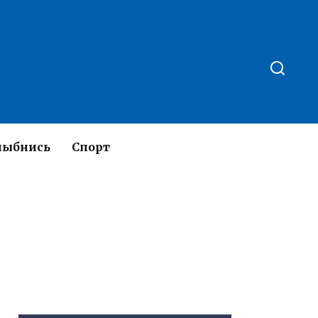
лыбнись
Спорт