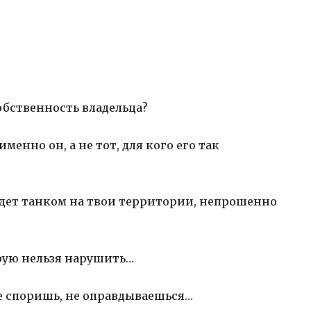
обственность владельца?
енно он, а не тот, для кого его так
 едет танком на твои территории, непрошенно
орую нельзя нарушить…
е споришь, не оправдываешься…