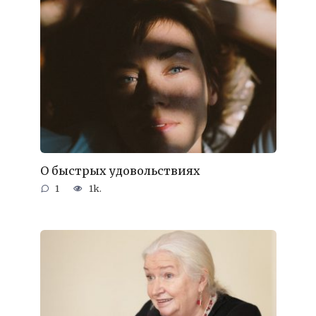
О быстрых удовольствиях
1
1k.