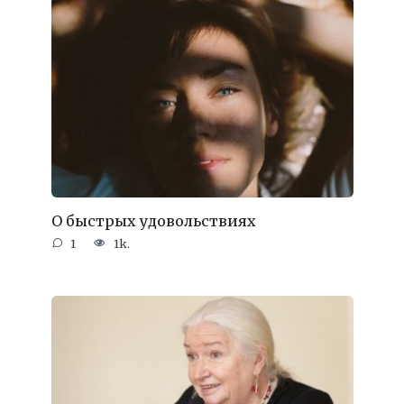
О быстрых удовольствиях
1
1k.