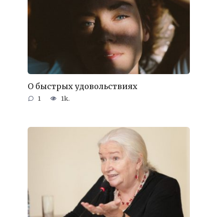
О быстрых удовольствиях
1
1k.