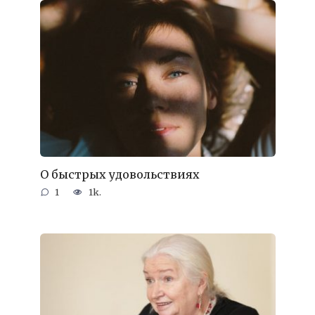
О быстрых удовольствиях
1
1k.