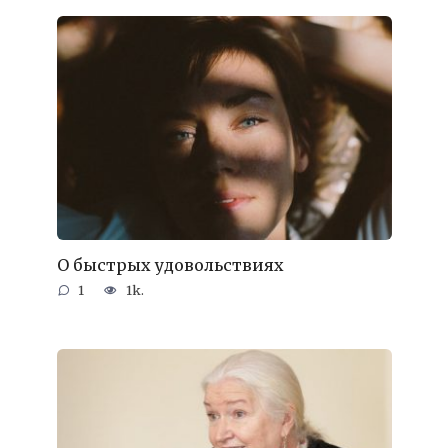
О быстрых удовольствиях
1
1k.