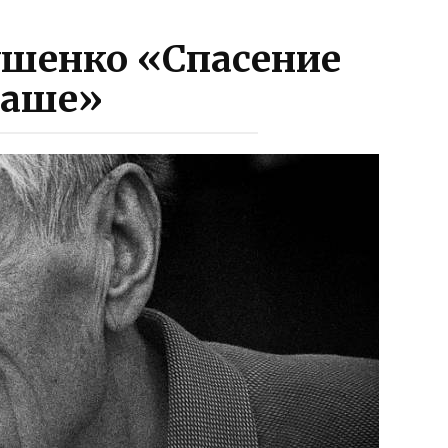
ушенко «Спасение
наше»