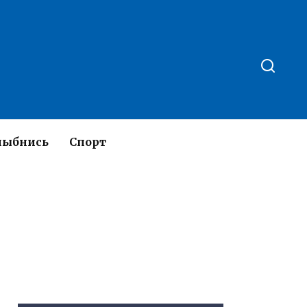
лыбнись
Спорт