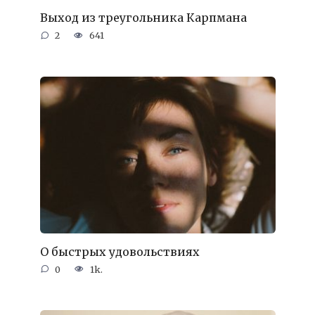
Выход из треугольника Карпмана
2
641
О быстрых удовольствиях
0
1k.