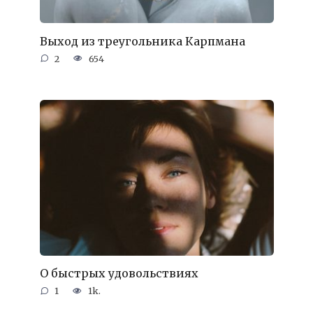
Выход из треугольника Карпмана
2
654
О быстрых удовольствиях
1
1k.