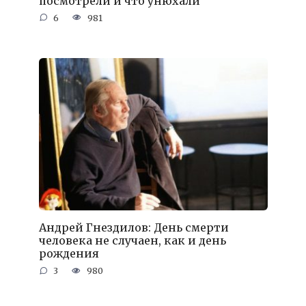
посмотрели и что унюхали
6
981
Андрей Гнездилов: День смерти
человека не случаен, как и день
рождения
3
980