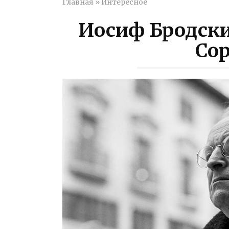
Главная
»
Интересное
Иосиф Бродски
Со