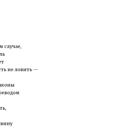
м случае,
ль
ет
сть не ловить —
законы
реводом
ть,
овину