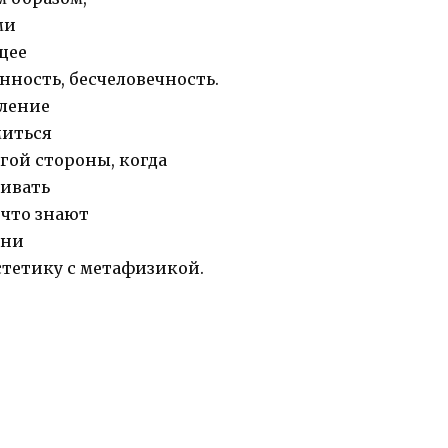
ми
щее
енность, бесчеловечность.
пление
миться
угой стороны, когда
ливать
 что знают
они
стетику с метафизикой.