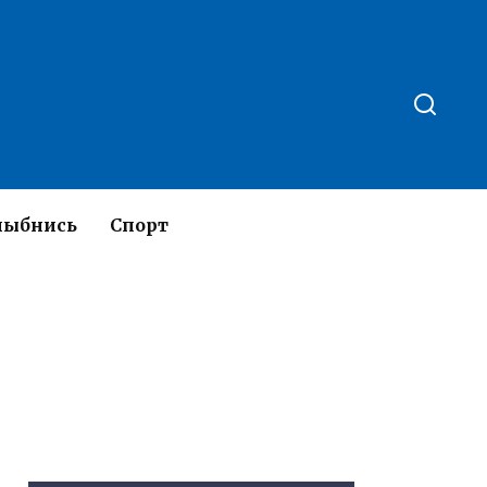
лыбнись
Спорт