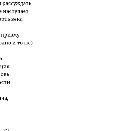
м рассуждать
е наступает
рть века.
з призму
дно и то же),
а
кция
бовь
ости
ича,
тся,