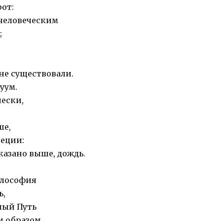
рот:
 человеческим
;
 не существовали.
уум.
чески,
ше,
реции:
сказано выше, дождь.
илософия
ь,
ный Путь
м образом,