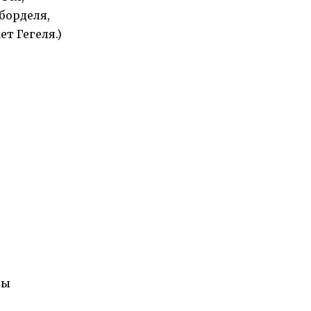
борделя,
т Гегеля.)
ны