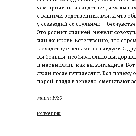
чем причины и следствия, чем вы са
с вашими родственниками. И что об
у созвездий со стульями – бесчувств
Это роднит сильней, нежели совоку
или же кровь! Естественно, что стре
к сходству с вещами не следует. С др
вы больны, необязательно выздорав
и нервничать, как вы выглядите. Вот
люди после пятидесяти. Вот почему 
порой, глядя в зеркало, смешивают э
март 1989
ИСТОЧНИК