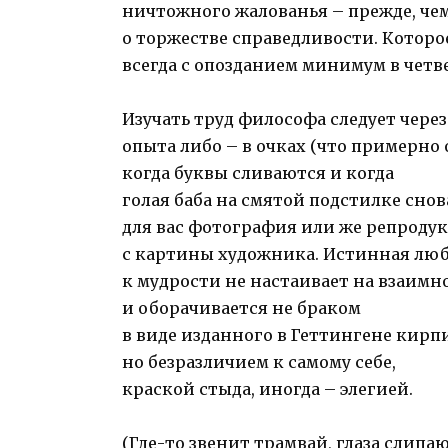
ничтожного жалованья – прежде, че
о торжестве справедливости. Которо
всегда с опозданием минимум в четве
Изучать труд философа следует чере
опыта либо – в очках (что примерно о
когда буквы сливаются и когда
голая баба на смятой подстилке снов
для вас фотография или же репроду
с картины художника. Истинная лю
к мудрости не настаивает на взаимн
и оборачивается не браком
в виде изданного в Геттингене кирп
но безразличием к самому себе,
краской стыда, иногда – элегией.
(Где-то звенит трамвай, глаза слипаю