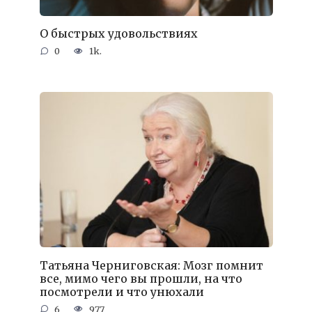
О быстрых удовольствиях
0
1k.
Татьяна Черниговская: Мозг помнит
все, мимо чего вы прошли, на что
посмотрели и что унюхали
6
977