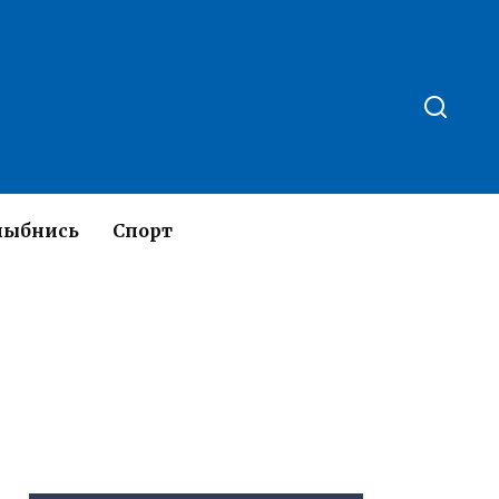
лыбнись
Спорт