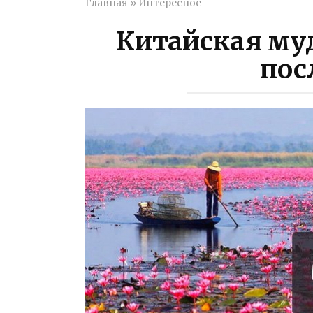
Главная
»
Интересное
Китайская му
пос