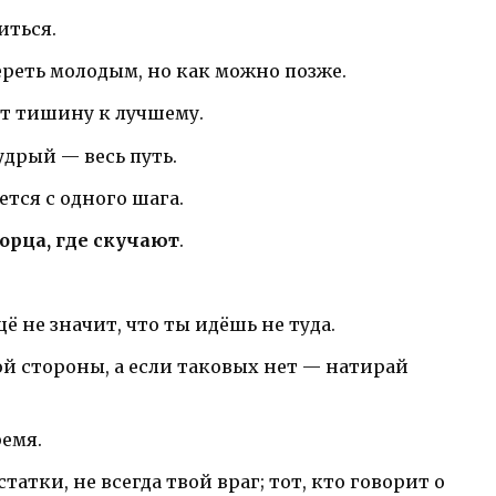
иться.
ереть молодым, но как можно позже.
ет тишину к лучшему.
удрый — весь путь.
тся с одного шага.
орца, где скучают
.
щё не значит, что ты идёшь не туда.
ой стороны, а если таковых нет — натирай
ремя.
татки, не всегда твой враг; тот, кто говорит о