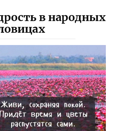
дрость в народных
ловицах