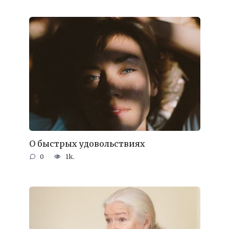
О быстрых удовольствиях
0
1k.