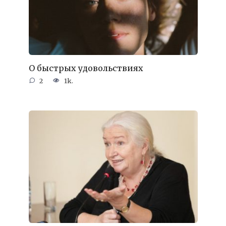
О быстрых удовольствиях
2
1k.