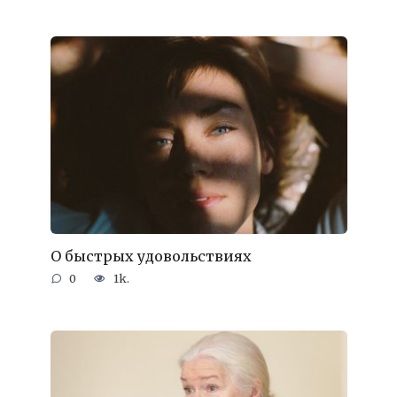
О быстрых удовольствиях
0
1k.