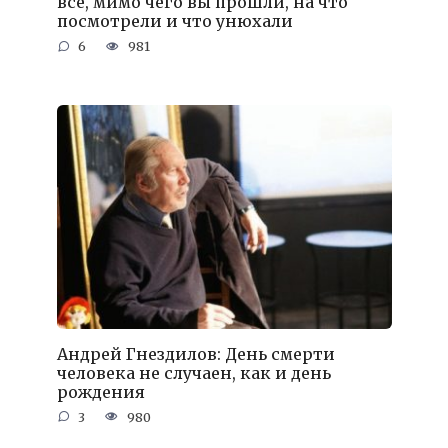
все, мимо чего вы прошли, на что
посмотрели и что унюхали
6
981
Андрей Гнездилов: День смерти
человека не случаен, как и день
рождения
3
980