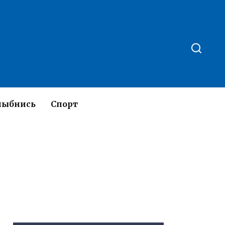
лыбнись
Спорт