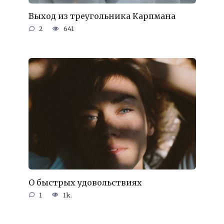
Выход из треугольника Карпмана
2
641
О быстрых удовольствиях
1
1k.