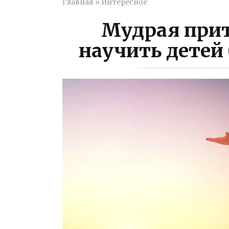
Главная
»
Интересное
Мудрая притч
научить детеи