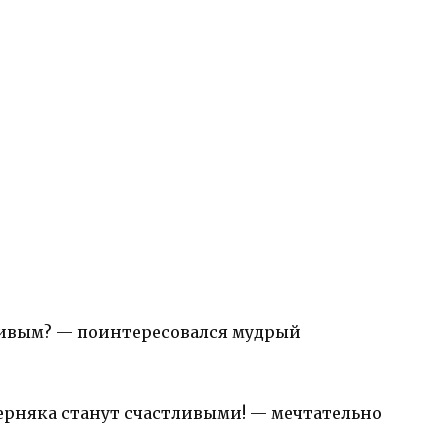
тливым? — поинтересовался мудрый
верняка станут счастливыми! — мечтательно