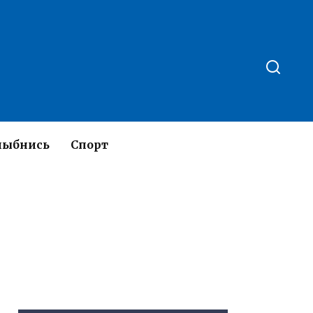
лыбнись
Спорт