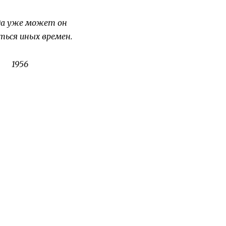
да уже может он
ься иных времен.
1956