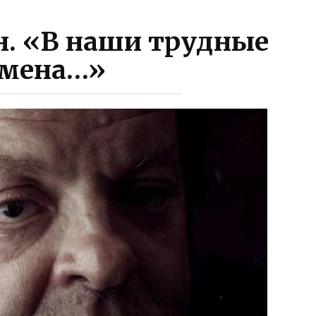
. «В наши трудные
емена…»