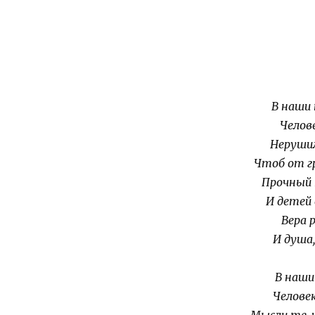
В наши
Челов
Неруши
Чтоб от гр
Прочный 
И детей 
Вера 
И душа,
В наши
Челове