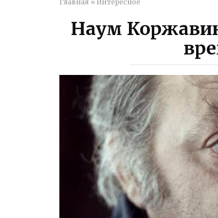
Главная
»
Интересное
Наум Коржавин
вр