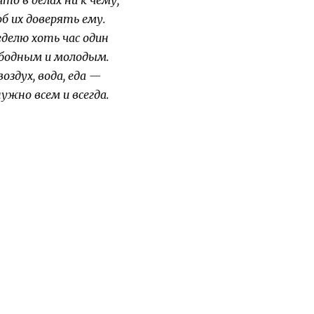
то в делах ни к чему,
об их доверять ему.
еделю хоть час один
бодным и молодым.
воздух, вода, еда —
нужно всем и всегда.