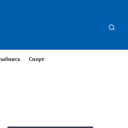
лыбнись
Спорт