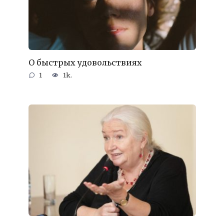
О быстрых удовольствиях
1
1k.