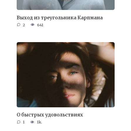
Выход из треугольника Карпмана
2
641
О быстрых удовольствиях
1
1k.