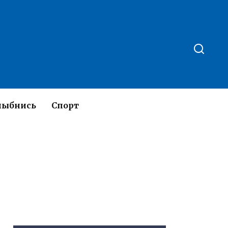
лыбнись
Спорт