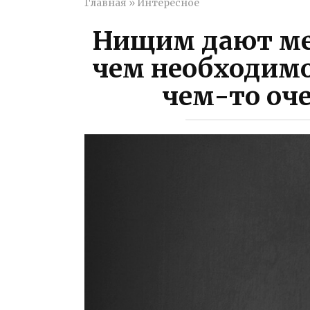
Главная
»
Интересное
Нищим дают ме
чем необходимо
чем-то оч