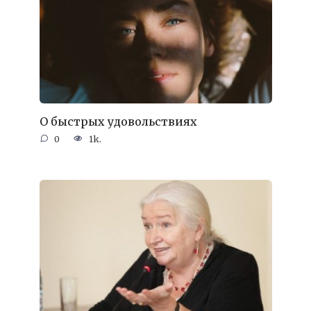
О быстрых удовольствиях
0
1k.