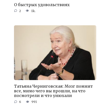
О быстрых удовольствиях
2
1k.
Татьяна Черниговская: Мозг помнит
все, мимо чего вы прошли, на что
посмотрели и что унюхали
6
991