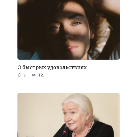
О быстрых удовольствиях
1
1k.