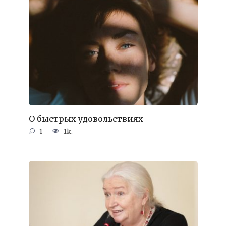
О быстрых удовольствиях
1
1k.