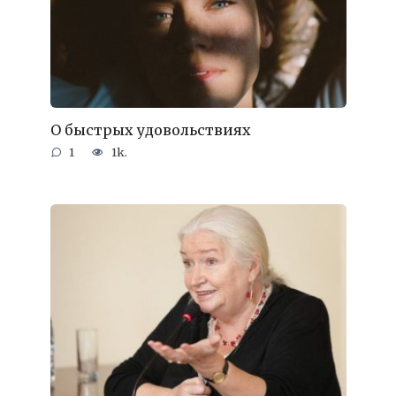
О быстрых удовольствиях
1
1k.