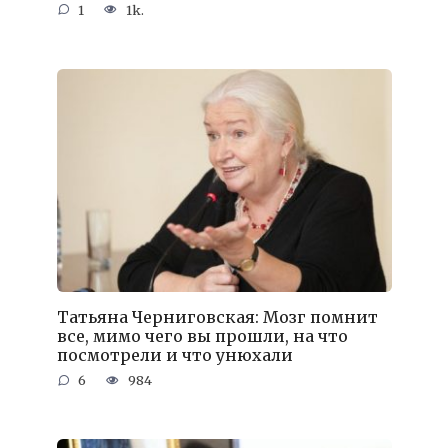
1
1k.
Татьяна Черниговская: Мозг помнит
все, мимо чего вы прошли, на что
посмотрели и что унюхали
6
984