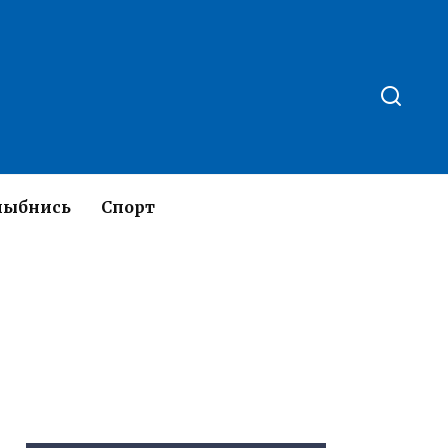
лыбнись
Спорт