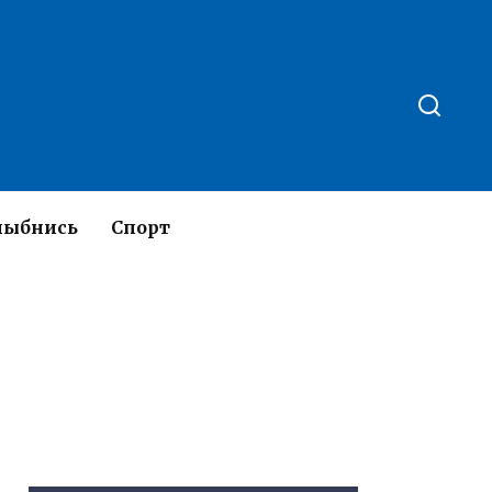
лыбнись
Спорт