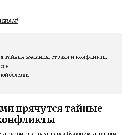
TAGRAM!
я тайные желания, страхи и конфликты
лсон
ной болезни
ми прячутся тайные
 конфликты
ть говорит о страхе перед будущим, а прыщи