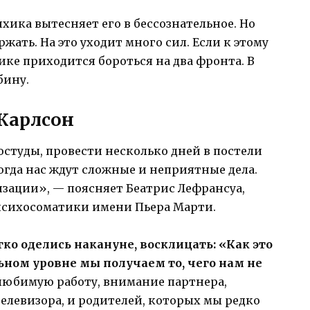
ика вытесняет его в бессознательное. Но
жать. На это уходит много сил. Если к этому
ике приходится бороться на два фронта. В
бину.
Карлсон
остуды, провести несколько дней в постели
огда нас ждут сложные и неприятные дела.
зации», — поясняет Беатрис Лефрансуа,
психосоматики имени Пьера Марти.
гко оделись накануне, восклицать: «Как это
льном уровне мы получаем то, чего нам не
любимую работу, внимание партнера,
телевизора, и родителей, которых мы редко