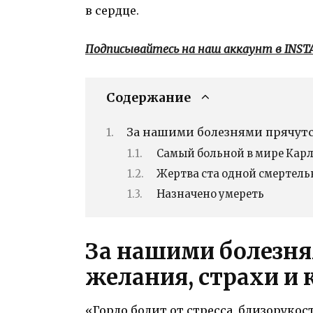
в сердце.
Подписывайтесь на наш аккаунт в INS
Содержание
За нашими болезнями прячутс
Самый больной в мире Кар
Жертва ста одной смертель
Назначено умереть
За нашими болезня
желания, страхи и
«Горло болит от стресса, близорукос