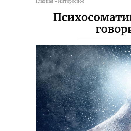
Главная
»
Интересное
Психосоматик
говор