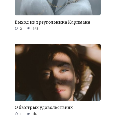
Выход из треугольника Карпмана
2
643
О быстрых удовольствиях
1
1k.