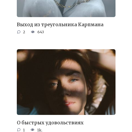
Выход из треугольника Карпмана
2
643
О быстрых удовольствиях
1
1k.