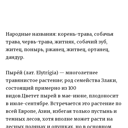
Народные названия: корень-трава, собачья
трава, червь-трава, житняк, собачий зуб,
житец, понырь, ржанец, житвец, ортанец,
дандур.
Пыре́й (лат. Elytrígia) — многолетнее
травянистое растение; род семейства Злаки,
состоящий примерно из 100
видов.Цветет пырей в мае-июне, плодоносит
в июле-сентябре. Встречается это растение по
всей Европе, Азии, избегая только пустынь и
темных лесов, хотя вполне может расти на
лесных полянах и опушках, но в основном