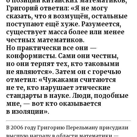
о позиции китайских математиков,
Григорий ответил: «Я не могу
сказать, что я возмущён, остальные
поступают ещё хуже. Разумеется,
существует масса более или менее
честных математиков.
Но практически все они —
конформисты. Сами они честны,
но они терпят тех, кто таковыми
не являются». Затем он с горечью
отметил: «Чужаками считаются
не те, кто нарушает этические
стандарты в науке. Люди, подобные
мне, — вот кто оказывается
в изоляции».
В 2006 году Григорию Перельману присудили
высшую награду в области математики —