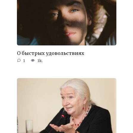
О быстрых удовольствиях
1
1k.