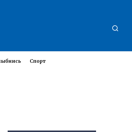
лыбнись
Спорт