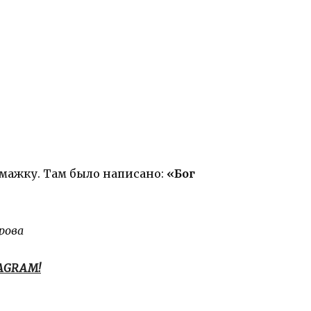
умажку. Там было написано:
«Бог
рова
TAGRAM!