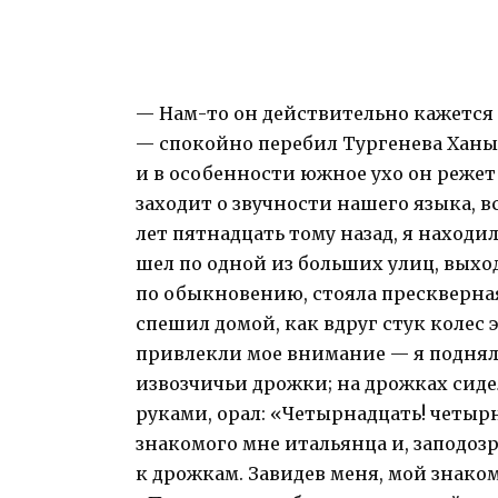
— Нам-то он действительно кажется 
— спокойно перебил Тургенева Ханык
и в особенности южное ухо он режет 
заходит о звучности нашего языка, в
лет пятнадцать тому назад, я находил
шел по одной из больших улиц, выхо
по обыкновению, стояла прескверная, 
спешил домой, как вдруг стук колес
привлекли мое внимание — я поднял 
извозчичьи дрожки; на дрожках сидел
руками, орал: «Четырнадцать! четырн
знакомого мне итальянца и, заподоз
к дрожкам. Завидев меня, мой знаком