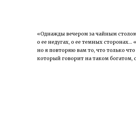
«Однажды вечером за чайным столом р
о ее недугах, о ее темных сторонах… 
но я повторяю вам то, что только что
который говорит на таком богатом, с